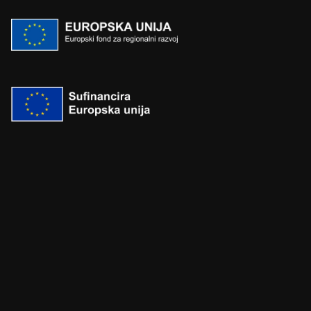
Nositelj projekta:
Kod projekta:
Ukupna vrijednost projekta:
EU bespovratna sredstva:
Projekt je sufinanciran iz
Razdoblje provedbe projekta:
Kontakt osoba: